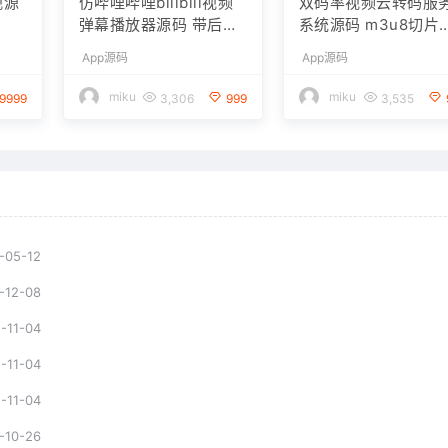
视源
仿哔哩哔哩bilibili视频
双码率视频云转码服
弹幕播放器源码 带后台
系统源码 m3u8切片
版本
切
App源码
App源码
miku
miku
9999
3,306
999
3,535
-05-12
-12-08
-11-04
-11-04
-11-04
-10-26