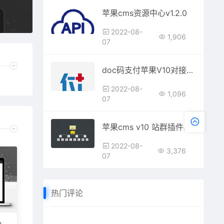
苹果cms资源中心v1.2.0
2022-08-
1,906
07
doc码支付苹果V10对接插件v1.0.0
2022-08-
1,096
07
苹果cms v10 站群插件修复版
2022-08-
3,376
07
热门评论