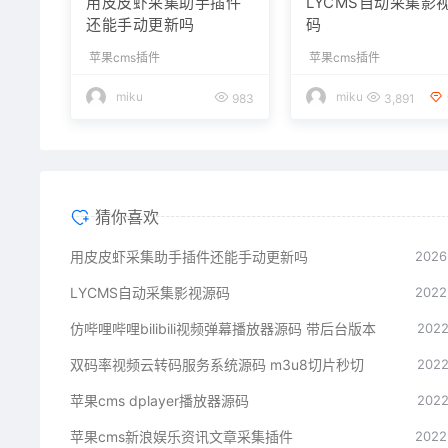
用皮皮虾采集助手插件
LYCMS自动采集影
还能手动更新吗
码
苹果cms插件
苹果cms插件
miku
miku
983
3,891
猜你喜欢
用皮皮虾采集助手插件还能手动更新吗
2026
LYCMS自动采集影视源码
2022
仿哔哩哔哩bilibili视频弹幕播放器源码 带后台版本
2022
双码率视频云转码服务系统源码 m3u8切片秒切
2022
苹果cms dplayer播放器源码
2022
苹果cms新浪娱乐资讯文章采集插件
2022