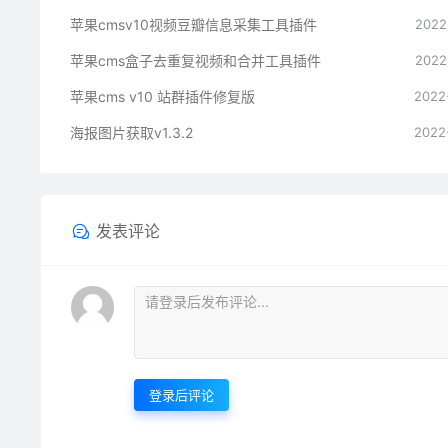
苹果cmsv10视频豆瓣信息采集工具插件
2022
苹果cms盒子去重复视频和合并工具插件
2022
苹果cms v10 站群插件修复版
2022
海报图片获取v1.3.2
2022
发表评论
登录后评论