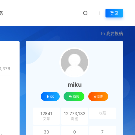
务
登录
我要投稿
,376
miku
QQ
微信
微博
12841
12,773,132
收藏
文章
浏览
30
0
7