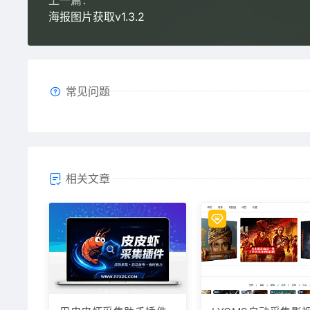
上一篇：
海报图片获取v1.3.2
常见问题
相关文章