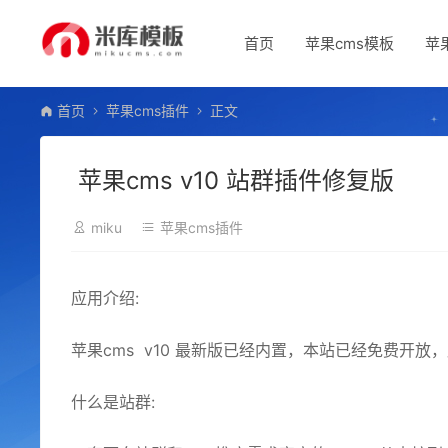
首页
苹果cms模板
苹
首页
苹果cms插件
正文
苹果cms v10 站群插件修复版
miku
苹果cms插件
应用介绍:
苹果cms v10 最新版已经内置，本站已经免费开放
什么是站群: