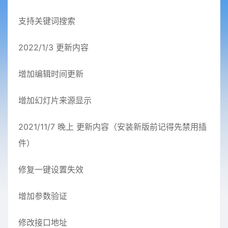
支持关键词搜索
2022/1/3 更新内容
增加编辑时间更新
增加幻灯片来源显示
2021/11/7 晚上 更新内容（安装新版前记得先禁用插
件）
修复一键设置失效
增加参数验证
修改接口地址