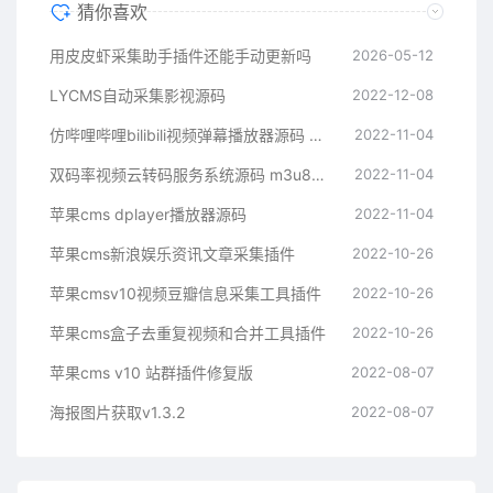
猜你喜欢
用皮皮虾采集助手插件还能手动更新吗
2026-05-12
LYCMS自动采集影视源码
2022-12-08
仿哔哩哔哩bilibili视频弹幕播放器源码 带后台版本
2022-11-04
双码率视频云转码服务系统源码 m3u8切片秒切
2022-11-04
苹果cms dplayer播放器源码
2022-11-04
苹果cms新浪娱乐资讯文章采集插件
2022-10-26
苹果cmsv10视频豆瓣信息采集工具插件
2022-10-26
苹果cms盒子去重复视频和合并工具插件
2022-10-26
苹果cms v10 站群插件修复版
2022-08-07
海报图片获取v1.3.2
2022-08-07