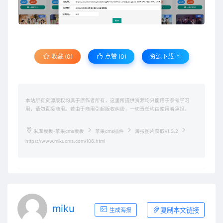
收藏 (0)
点赞 (
0
)
资源下载
本站所有资源版权均属于原作者所有，这里所提供资源均只能用于参考学习
用，请勿直接商用。若由于商用引起版权纠纷，一切责任均由使用者承担。
米库模板-苹果cms模板
苹果cms插件
海报图片获取v1.3.2
https://www.mikucms.com/106.html
miku
复制本文链接
生成海报