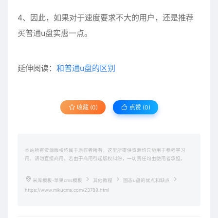
4、因此，如果对于速度要求不大的用户，还是推荐
买普通u盘实惠一点。
延伸阅读：
和普通u盘的区别
收藏 (0)
点赞 (
0
)
本站所有资源版权均属于原作者所有，这里所提供资源均只能用于参考学习
用，请勿直接商用。若由于商用引起版权纠纷，一切责任均由使用者承担。
米库模板-苹果cms模板
其他教程
固态u盘的优点和缺点
https://www.mikucms.com/23789.html