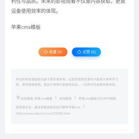
利性与品质。未来的影视观看不仅是内容获取，更是
设备使用效率的体现。
苹果cms模板
收藏 (0)
点赞 (
0
)
本站所有资源版权均属于原作者所有，这里所提供资源均只能用于参考学习
用，请勿直接商用。若由于商用引起版权纠纷，一切责任均由使用者承担。
米库模板-苹果cms模板
其他教程
苹果cms模板2025年柠檬影
视资源大全：最全观看指南及技巧解析苹果cms
https://www.mikucms.com/25092.html