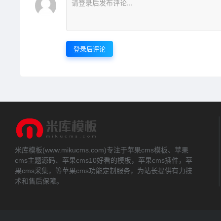
登录后评论
米库模板(www.mikucms.com)专注于苹果cms模板、苹果
cms主题源码、苹果cms10好看的模板，苹果cms插件，苹
果cms采集，等苹果cms功能定制服务，为站长提供有力技
术和售后保障。