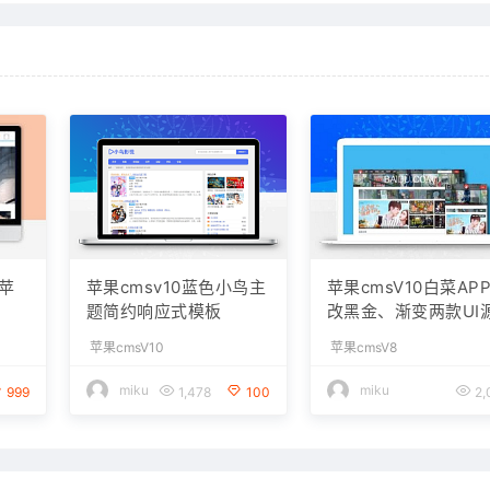
苹
苹果cmsv10蓝色小鸟主
苹果cmsV10白菜AP
题简约响应式模板
改黑金、渐变两款UI
码（雪人魔改版）
苹果cmsV10
苹果cmsV8
miku
miku
999
1,478
100
2,