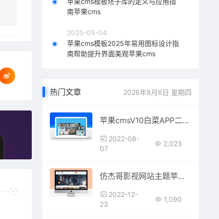
苹果cms模板坯子库的定义与应用指
南苹果cms
2025-09-04
苹果cms模板2025年易用图标设计指
南帮助提升界面美观苹果cms
热门文章
2026年8月6日 星期四
苹果cmsV10白菜APP二改黑金、渐变两款UI源码（雪人魔改版）
2022-08-
2,023
07
仿杰哥影视网站主题苹果CMSV8模板
2022-12-
1,090
23