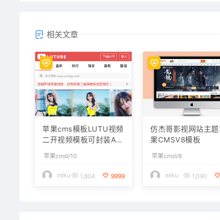
相关文章
苹果cms模板LUTU视频
仿杰哥影视网站主题
二开视频模板可封装AP
果CMSV8模板
P
苹果cmsV10
苹果cmsV8
miku
miku
1,804
9999
1,090