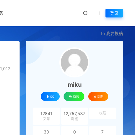
务
登录
我要投稿
1,012
miku
QQ
微信
微博
12841
12,757,537
收藏
文章
浏览
30
0
7