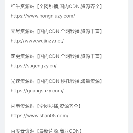
红牛资源站【全网秒播,国内CDN,资源齐全】
https://www.hongniuzy.com/
无尽资源站【国内CDN,全网秒播,资源丰富】
http://www.wujinzy.net/
速更资源站【国内CDN,全网秒播,资源丰富】
https://sugengzy.cn/
光速资源站【国内CDN,秒托秒播,海量资源】
https://guangsuzy.com/
闪电资源站【全网秒播,资源齐全】
https://www.shan05.com/
百度云资源【最新片源,商业CDN】