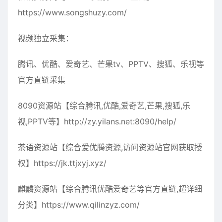
https://www.songshuzy.com/
视频独立采集：
腾讯、优酷、爱奇艺、芒果tv、PPTV、搜狐、乐视等
官方直链采集
8090资源站【综合腾讯,优酷,爱奇艺,芒果,搜狐,乐
视,PPTV等】http://zy.yilans.net:8090/help/
茶语资源站【综合爱优腾资源,访问资源站官网获取授
权】https://jk.ttjxyj.xyz/
麒麟资源站【综合腾讯优酷爱奇艺等官方直链,超详细
分类】https://www.qilinzyz.com/