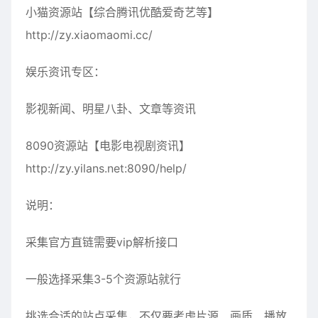
小猫资源站【综合腾讯优酷爱奇艺等】
http://zy.xiaomaomi.cc/
娱乐资讯专区：
影视新闻、明星八卦、文章等资讯
8090资源站【电影电视剧资讯】
http://zy.yilans.net:8090/help/
说明：
采集官方直链需要vip解析接口
一般选择采集3-5个资源站就行
挑选合适的站点采集，不仅要考虑片源、画质、播放