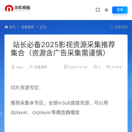
登录
首页
采集推荐
正文
我要投稿
站长必备2025影视资源采集推荐
集合（资源含广告采集需谨慎）
miku
采集推荐
2024-10-07
0
21,918
切片资源专区：
推荐采集本专区，全部m3u8直链资源，可以用
dplayer、ckplayer等播放器播放