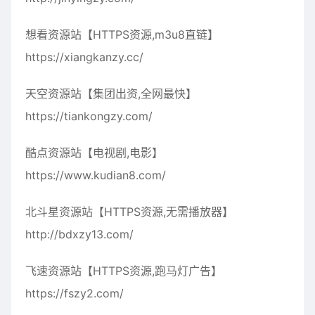
想看资源站【HTTPS资源,m3u8直链】
https://xiangkanzy.cc/
天空资源站【集团出资,全网最快】
https://tiankongzy.com/
酷点资源站【电视剧,电影】
https://www.kudian8.com/
北斗星资源站【HTTPS资源,无需播放器】
http://bdxzy13.com/
飞速资源站【HTTPS资源,跑马灯广告】
https://fszy2.com/