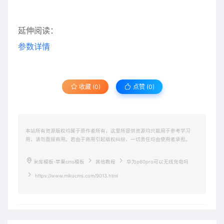
延伸阅读：
参数详情
收藏 (0)
点赞 (
0
)
本站所有资源版权均属于原作者所有，这里所提供资源均只能用于参考学习
用，请勿直接商用。若由于商用引起版权纠纷，一切责任均由使用者承担。
米库模板-苹果cms模板
其他教程
华为p60pro可以无线充电吗
https://www.mikucms.com/9013.html