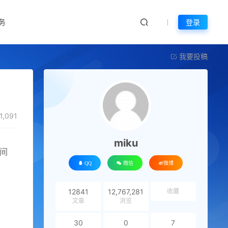
务
登录
我要投稿
1,091
miku
间
QQ
微信
微博
12841
12,767,281
收藏
文章
浏览
30
0
7