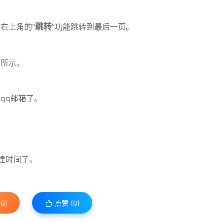
右上角的“
跳转
”功能跳转到最后一页。
图所示。
qq邮箱了。
建时间了。
0)
点赞 (
0
)