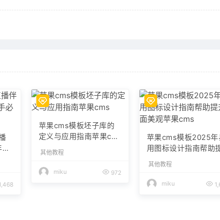
苹果cms模板坯子库的
定义与应用指南苹果cm
播
苹果cms模板2025
s
年新
用图标设计指南帮助
其他教程
升界面美观苹果cms
其他教程
miku
972
miku
1,468
1,