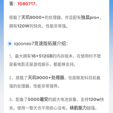
答
：
1080717
。
搭载了
天玑9000+
的处理器，并且配有
独显pro+
，
拥有
120W
的快充，性能非常强。
iqooneo7竞速版拓展介绍：
1、最大拥有
16+512GB
的内存版本，在使用时不管
是看电影还是游戏娱乐，都能够支持。
2、搭载了
天玑9000+处理器
，也是联发科目前最
强的处理器，性能非常强悍。
3、配备了
5000毫安
的超大电池容量，支持
120w
快
充，使用一整天也不用担心没电，
续航能力
超强。