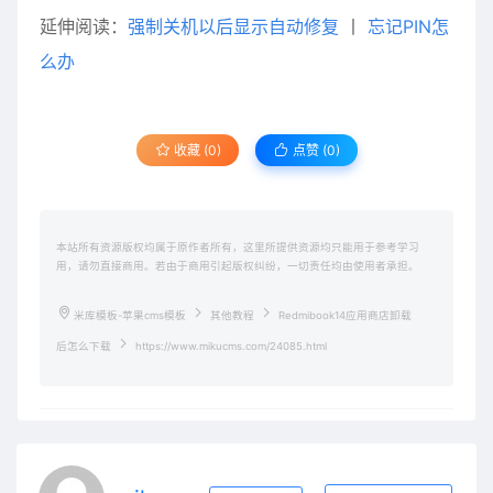
延伸阅读：
强制关机以后显示自动修复
丨
忘记PIN怎
么办
收藏 (0)
点赞 (
0
)
本站所有资源版权均属于原作者所有，这里所提供资源均只能用于参考学习
用，请勿直接商用。若由于商用引起版权纠纷，一切责任均由使用者承担。
米库模板-苹果cms模板
其他教程
Redmibook14应用商店卸载
后怎么下载
https://www.mikucms.com/24085.html