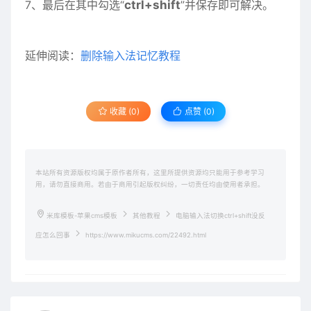
7、最后在其中勾选“
ctrl+shift
”并保存即可解决。
延伸阅读：
删除输入法记忆教程
收藏 (0)
点赞 (
0
)
本站所有资源版权均属于原作者所有，这里所提供资源均只能用于参考学习
用，请勿直接商用。若由于商用引起版权纠纷，一切责任均由使用者承担。
米库模板-苹果cms模板
其他教程
电脑输入法切换ctrl+shift没反
应怎么回事
https://www.mikucms.com/22492.html