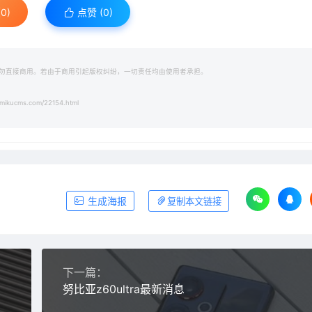
0)
点赞 (
0
)
勿直接商用。若由于商用引起版权纠纷，一切责任均由使用者承担。
mikucms.com/22154.html
生成海报
复制本文链接
下一篇：
努比亚z60ultra最新消息