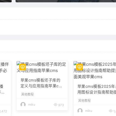
苹果cms模板坯子库的
定义与应用指南苹果cm
播
苹果cms模板2025
s
年新
用图标设计指南帮助
其他教程
升界面美观苹果cms
其他教程
miku
973
miku
1,472
1