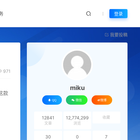
务
登录
我要投稿
971
miku
这款
QQ
微信
微博
12841
12,774,299
收藏
文章
浏览
30
0
7