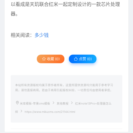
以看成是天玑联合红米一起定制设计的一款芯片处理
器。
相关阅读：
多少钱
收藏 (0)
点赞 (
0
)
本站所有资源版权均属于原作者所有，这里所提供资源均只能用于参考学习
用，请勿直接商用。若由于商用引起版权纠纷，一切责任均由使用者承担。
米库模板-苹果cms模板
其他教程
红米note13Pro+处理器怎么
样
https://www.mikucms.com/21144.html